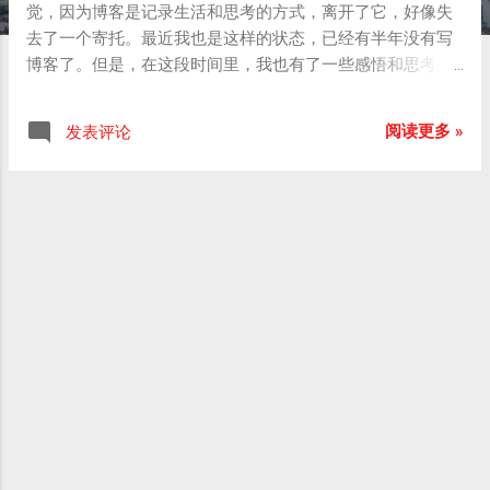
觉，因为博客是记录生活和思考的方式，离开了它，好像失
去了一个寄托。最近我也是这样的状态，已经有半年没有写
博客了。但是，在这段时间里，我也有了一些感悟和思考。
首先，我意识到写博客对我来说非常重要。在我写博客的时
候，我不仅可以记录自己的思考和经验，也可以通过博客与
阅读更多 »
发表评论
其他人分享我的想法和知识。在这个过程中，我不断地学习
和成长，也获得了许多反馈和支持。但是，当我离开博客一
段时间后，我发现自己逐渐失去了这种成长和反馈的机会，
也感觉自己的思考和创造力受到了限制。 其次，我也注意到
了ChatGPT最近的火爆现象。ChatGPT是一种基于人工智能
的语言模型，它可以模拟人类对话和生成文本。最近，
ChatGPT在社交媒体和网络上受到了广泛的关注和讨论。人
们开始探讨它的应用和潜力，如自动写作、自动翻译、自动
客服等等。这些讨论和应用让我感到兴奋和好奇，也让我开
始思考人工智能对未来的影响和挑战。 在我看来，ChatGPT
和写博客有相似之处。它们都是表达思想和创造内容的方
式，也都需要人类思维和创造力的支持。当我们使用
ChatGPT时，它可以帮助我们扩展我们的思维和创造力，提
供新的思路和想法，也可以帮助我们节省时间和精力。但