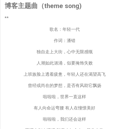
博客主题曲（theme song)
**
歌名：年轻一代
作词：潘错
独自走上大街，心中无限感慨
人潮如此汹涌，似要掩饰失败
上班族脸上透着疲惫，年轻人还在渴望高飞
曾经或尚在的梦想，是否有风助它飘扬
啦啦啦，世界一直这样
有人向命运弯腰 有人在憧憬美好
啦啦啦，我们还会这样