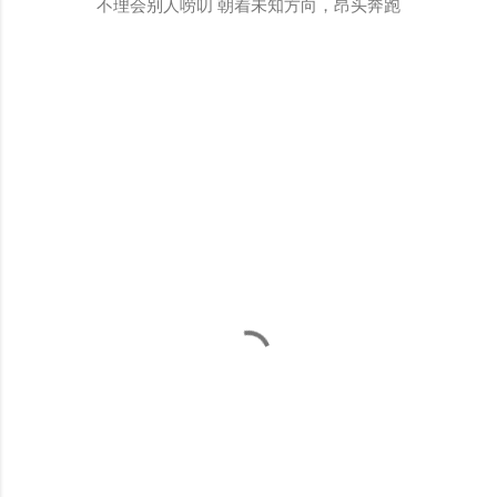
不理会别人唠叨 朝着未知方向，昂头奔跑
评
论