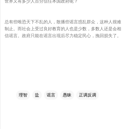
世界又有多少人百分信任本国政府呢？
总有些唯恐天下不乱的人，散播些谣言惑乱群众，这种人很难
制止。而社会上受过良好教育的人也是少数，多数人还是会相
信谣言。政府只能在谣言出现后尽力稳定民心，挽回损失了。
理智
盐
谣言
愚昧
正调反调
评
论