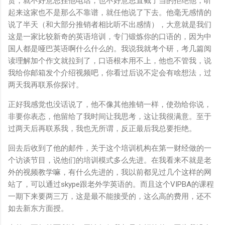
贵，就不好意思挂他电话，也不好意思直截了当的拒绝他，听
起来这家也不是那么不靠谱，就任他说了下去。他毫无感情的
说了半天（和大部分推销者相比听不出感情），大意就是我们
这是一家比较新奇的英语培训，专门锻炼你的口语的，因为中
国人都是哑巴英语啊什么什么的。我说我就考个研，考几篇阅
读理解加个作文就拉到了，口语根本用不上，他也不管我，说
我给你邮箱发个介绍视频吧，你看过后说不定会有啥想法，过
两天我再联系你探讨。
正好我感觉也没话说了，他不像其他推销一样，使劲给你说，
非要你表态，他留给了我时间让我思考，这让我很满意。至于
过两天后再联系我，我也无所谓，反正最后我总要拒绝。
回去后收到了他的邮件，关于这个培训机构在第一财经做的一
个访谈节目，说他们的培训模式多么先进。在我看来不就是老
外的视频教学嘛，有什么先进的，我以前都见过几个这样的网
站了，可以通过skype跟老外学英语的。而且这个VIPBA的课程
一期下来要两三万，这是最不能接受的，这么高的费用，还不
如去新东方面授。