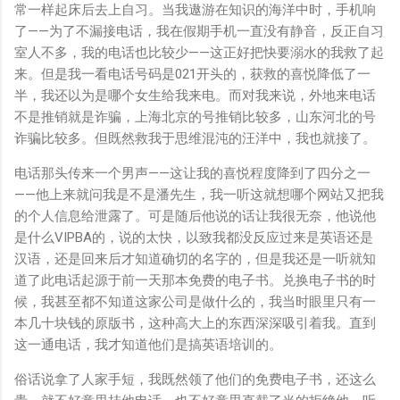
常一样起床后去上自习。当我遨游在知识的海洋中时，手机响
了——为了不漏接电话，我在假期手机一直没有静音，反正自习
室人不多，我的电话也比较少——这正好把快要溺水的我救了起
来。但是我一看电话号码是021开头的，获救的喜悦降低了一
半，我还以为是哪个女生给我来电。而对我来说，外地来电话
不是推销就是诈骗，上海北京的号推销比较多，山东河北的号
诈骗比较多。但既然救我于思维混沌的汪洋中，我也就接了。
电话那头传来一个男声——这让我的喜悦程度降到了四分之一
——他上来就问我是不是潘先生，我一听这就想哪个网站又把我
的个人信息给泄露了。可是随后他说的话让我很无奈，他说他
是什么VIPBA的，说的太快，以致我都没反应过来是英语还是
汉语，还是回来后才知道确切的名字的，但是我还是一听就知
道了此电话起源于前一天那本免费的电子书。兑换电子书的时
候，我甚至都不知道这家公司是做什么的，我当时眼里只有一
本几十块钱的原版书，这种高大上的东西深深吸引着我。直到
这一通电话，我才知道他们是搞英语培训的。
俗话说拿了人家手短，我既然领了他们的免费电子书，还这么