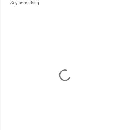
Say something
发
表
评
论